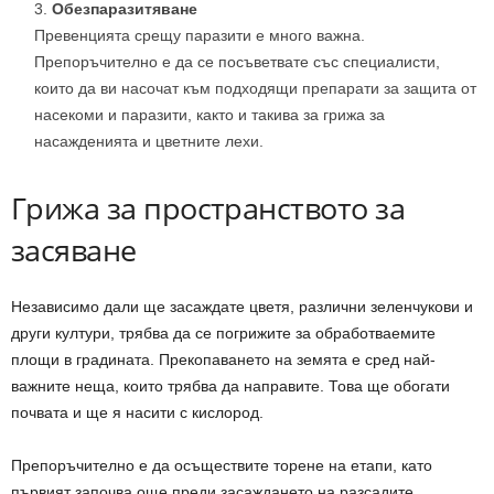
Обезпаразитяване
Превенцията срещу паразити е много важна.
Препоръчително е да се посъветвате със специалисти,
които да ви насочат към подходящи препарати за защита от
насекоми и паразити, както и такива за грижа за
насажденията и цветните лехи.
Грижа за пространството за
засяване
Независимо дали ще засаждате цветя, различни зеленчукови и
други култури, трябва да се погрижите за обработваемите
площи в градината. Прекопаването на земята е сред най-
важните неща, които трябва да направите. Това ще обогати
почвата и ще я насити с кислород.
Препоръчително е да осъществите торене на етапи, като
първият започва още преди засаждането на разсадите