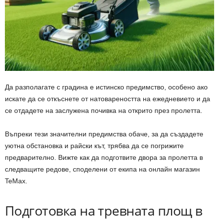
Да разполагате с градина е истинско предимство, особено ако
искате да се откъснете от натовареността на ежедневието и да
се отдадете на заслужена почивка на открито през пролетта.
Въпреки тези значителни предимства обаче, за да създадете
уютна обстановка и райски кът, трябва да се погрижите
предварително. Вижте как да подготвите двора за пролетта в
следващите редове, споделени от екипа на онлайн магазин
TeMax.
Подготовка на тревната площ в