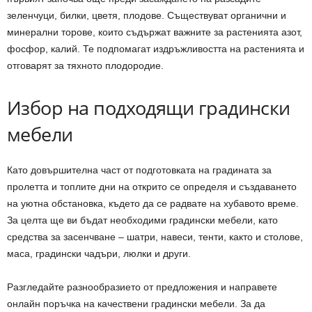
зеленчуци, билки, цветя, плодове. Съществуват органични и
минерални торове, които съдържат важните за растенията азот,
фосфор, калий. Те подпомагат издръжливостта на растенията и
отговарят за тяхното плодородие.
Избор на подходящи градински
мебели
Като довършителна част от подготовката на градината за
пролетта и топлите дни на открито се определя и създаването
на уютна обстановка, където да се радвате на хубавото време.
За целта ще ви бъдат необходими градински мебели, като
средства за засенчване – шатри, навеси, тенти, както и столове,
маса, градински чадъри, люлки и други.
Разгледайте разнообразието от предложения и направете
онлайн поръчка на качествени градински мебели. За да