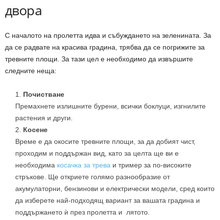
двора
С началото на пролетта идва и събуждането на зеленината. За
да се радвате на красива градина, трябва да се погрижите за
тревните площи. За тази цел е необходимо да извършите
следните неща:
Почистване
Премахнете излишните бурени, всички боклуци, изгнилите
растения и други.
Косене
Време е да окосите тревните площи, за да добият чист,
проходим и поддържан вид, като за целта ще ви е
необходима
косачка за трева
и тример за по-високите
стръкове. Ще откриете голямо разнообразие от
акумулаторни, бензинови и електрически модели, сред които
да изберете най-подходящ вариант за вашата градина и
поддържането ѝ през пролетта и лятото.