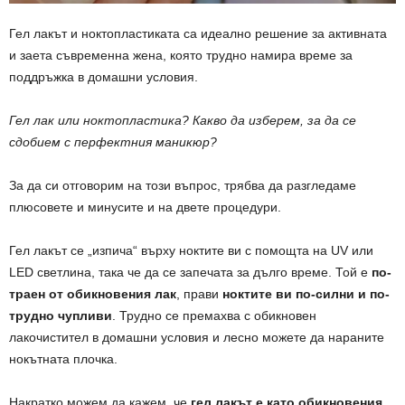
Гел лакът и ноктопластиката са идеално решение за активната
и заета съвременна жена, която трудно намира време за
поддръжка в домашни условия.
Гел лак или ноктопластика? Какво да изберем, за да се
сдобием с перфектния маникюр?
За да си отговорим на този въпрос, трябва да разгледаме
плюсовете и минусите и на двете процедури.
Гел лакът се „изпича“ върху ноктите ви с помощта на UV или
LED светлина, така че да се запечата за дълго време. Той е
по-
траен от обикновения лак
, прави
ноктите ви по-силни и по-
трудно чупливи
. Трудно се премахва с обикновен
лакочистител в домашни условия и лесно можете да нараните
нокътната плочка.
Накратко можем да кажем, че
гел лакът е като обикновения