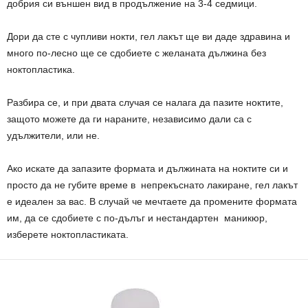
добрия си външен вид в продължение на 3-4 седмици.
Дори да сте с чупливи нокти, гел лакът ще ви даде здравина и
много по-лесно ще се сдобиете с желаната дължина без
ноктопластика.
Разбира се, и при двата случая се налага да пазите ноктите,
защото можете да ги нараните, независимо дали са с
удължители, или не.
Ако искате да запазите формата и дължината на ноктите си и
просто да не губите време в непрекъснато лакиране, гел лакът
е идеален за вас. В случай че мечтаете да промените формата
им, да се сдобиете с по-дълъг и нестандартен маникюр,
изберете ноктопластиката.