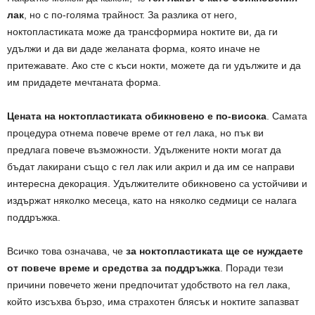
лак
, но с по-голяма трайност. За разлика от него,
ноктопластиката може да трансформира ноктите ви, да ги
удължи и да ви даде желаната форма, която иначе не
притежавате. Ако сте с къси нокти, можете да ги удължите и да
им придадете мечтаната форма.
Цената на ноктопластиката обикновено е по-висока
. Самата
процедура отнема повече време от гел лака, но пък ви
предлага повече възможности. Удължените нокти могат да
бъдат лакирани също с гел лак или акрил и да им се направи
интересна декорация. Удължителите обикновено са устойчиви и
издържат няколко месеца, като на няколко седмици се налага
поддръжка.
Всичко това означава, че
за ноктопластиката ще се нуждаете
от повече време и средства за поддръжка
. Поради тези
причини повечето жени предпочитат удобството на гел лака,
който изсъхва бързо, има страхотен блясък и ноктите запазват