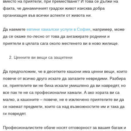
вместо на приятели, при преместване? И това се дължи на
факта, че динамичният градски живот изисква добра
организация във всички аспекти от живота ни.
Да наемете
евтини хамалски услуги в София
, например, може
да се окаже по-лесно от това да ангажирате роднини и
приятели в цялата сага около местенето ви в ново жилище.
Ценните ви вещи са защитени
Да предположим, че в десетките кашони има ценни вещи, които
повече от всичко друго искате да запазите невредими. Разбира
се, приятелите ви не биха искали умишлено да ви навредят, но
все пак те не са професионални хамали. А ако хората ви са
малко, а кашоните – повече, не е изключено приятелите ви да
се наемат предмети, които са над възможностите им и така да
ги повредят.
Професионалистите обаче носят отговорност за вашия багаж и