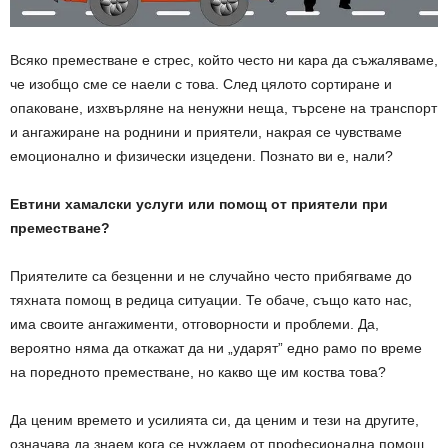
Всяко преместване е стрес, който често ни кара да съжаляваме,
че изобщо сме се наели с това. След цялото сортиране и
опаковане, изхвърляне на ненужни неща, търсене на транспорт
и ангажиране на роднини и приятели, накрая се чувстваме
емоционално и физически изцедени. Познато ви е, нали?
Евтини хамалски услуги или помощ от приятели при
преместване?
Приятелите са безценни и не случайно често прибягваме до
тяхната помощ в редица ситуации. Те обаче, също като нас,
има своите ангажименти, отговорности и проблеми. Да,
вероятно няма да откажат да ни „ударят” едно рамо по време
на поредното преместване, но какво ще им коства това?
Да ценим времето и усилията си, да ценим и тези на другите,
означава да знаем кога се нуждаем от професионална помощ.