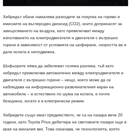
Хибридът обаче намалява разходите за покупка на гориво и
емисиите на въглероден диоксид (CO2), които допринасят за
замърсяването на въздуха, като превключват между
използването на електродвигателя и двигателя с вътрешно
горене в зависимост от условията на шофиране, скоростта ви и
дали колата е неподвижна.
Шофьорите няма да забележат голяма разлика, тъй като
хибридът превключва автоматично между електродвигателя и
двигателя с вътрешно горене – нещо, което може да се
наблюдава на информационно-развлекателния екран на
автомобила – и естествено по шума на колата, е почти
безшумна, когато е в електрически режим.
Хибридите също имат предимството, че са на пазара вече 20
години, като Toyota Prius дебютира на световните пазари още в
края на миналия век. Това означава, че технологията, която