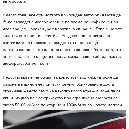
автомобила.
Вместо това, електричеството в хибриден автомобил може да
бъде създадено чрез ускорение по време на шофиране или
чрез процес, наречен „регенеративно спиране“. Това е, когато
кинетичната енергия, която се създава при натискане на
спирачките на превозното средство, се превръща в
електричество, което след това се съхранява в батерията, като
по този начин по същество презарежда вашия хибрид, докато
шофирате. Хитро, нали?
Недостатъкът е, че обхватът, който този вид хибрид може да
измине в изцяло електрически режим, обикновено е доста
ограничен – често само на няколко километра – и може да се
движи изцяло на електричество при ограничени скорости до
около 50-60 км/ч за по-старите и 100км/ч за по-новите модели.