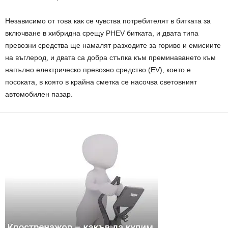
Независимо от това как се чувства потребителят в битката за
включване в хибридна срещу PHEV битката, и двата типа
превозни средства ще намалят разходите за гориво и емисиите
на въглерод, и двата са добра стъпка към преминаването към
напълно електрическо превозно средство (EV), което е
посоката, в която в крайна сметка се насочва световният
автомобилен пазар.