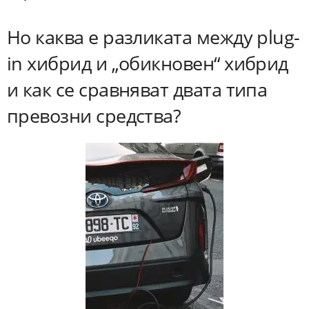
Но каква е разликата между plug-
in хибрид и „обикновен“ хибрид
и как се сравняват двата типа
превозни средства?