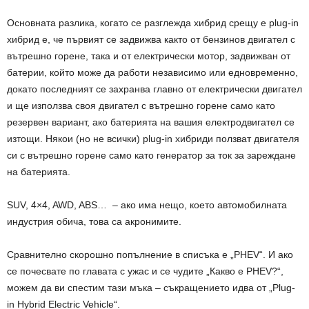
Основната разлика, когато се разглежда хибрид срещу е plug-in
хибрид е, че първият се задвижва както от бензинов двигател с
вътрешно горене, така и от електрически мотор, задвижван от
батерии, който може да работи независимо или едновременно,
докато последният се захранва главно от електрически двигател
и ще използва своя двигател с вътрешно горене само като
резервен вариант, ако батерията на вашия електродвигател се
изтощи. Някои (но не всички) plug-in хибриди ползват двигателя
си с вътрешно горене само като генератор за ток за зареждане
на батерията.
SUV, 4×4, AWD, ABS… – ако има нещо, което автомобилната
индустрия обича, това са акронимите.
Сравнително скорошно попълнение в списъка е „PHEV“. И ако
се почесвате по главата с ужас и се чудите „Какво е PHEV?“, ​​
можем да ви спестим тази мъка – съкращението идва от „Plug-
in Hybrid Electric Vehicle“.