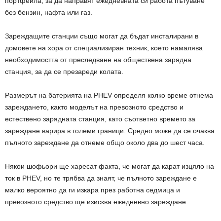
портфейла, за да направят ежедневната си работа пътуване
без бензин, нафта или газ.
Зареждащите станции също могат да бъдат инсталирани в
домовете на хора от специализиран техник, което намалява
необходимостта от преследване на обществена зарядна
станция, за да се презареди колата.
Размерът на батерията на PHEV определя колко време отнема
зареждането, както моделът на превозното средство и
естествено зарядната станция, като съответно времето за
зареждане варира в големи граници. Средно може да се очаква
пълното зареждане да отнеме общо около два до шест часа.
Някои шофьори ще харесат факта, че могат да карат изцяло на
ток в PHEV, но те трябва да знаят, че пълното зареждане е
малко вероятно да ги изкара през работна седмица и
превозното средство ще изисква ежедневно зареждане.