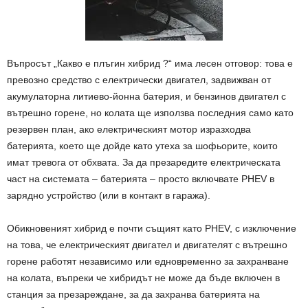
Въпросът „Какво е плъгин хибрид ?“ има лесен отговор: това е
превозно средство с електрически двигател, задвижван от
акумулаторна литиево-йонна батерия, и бензинов двигател с
вътрешно горене, но колата ще използва последния само като
резервен план, ако електрическият мотор изразходва
батерията, което ще дойде като утеха за шофьорите, които
имат тревога от обхвата. За да презаредите електрическата
част на системата – батерията – просто включвате PHEV в
зарядно устройство (или в контакт в гаража).
Обикновеният хибрид е почти същият като PHEV, с изключение
на това, че електрическият двигател и двигателят с вътрешно
горене работят независимо или едновременно за захранване
на колата, въпреки че хибридът не може да бъде включен в
станция за презареждане, за да захранва батерията на