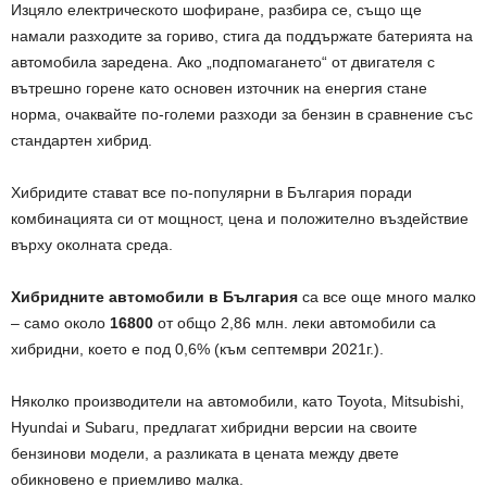
Изцяло електрическото шофиране, разбира се, също ще
намали разходите за гориво, стига да поддържате батерията на
автомобила заредена. Ако „подпомагането“ от двигателя с
вътрешно горене като основен източник на енергия стане
норма, очаквайте по-големи разходи за бензин в сравнение със
стандартен хибрид.
Хибридите стават все по-популярни в България поради
комбинацията си от мощност, цена и положително въздействие
върху околната среда.
Хибридните автомобили в България
са все още много малко
– само около
16800
от общо 2,86 млн. леки автомобили са
хибридни, което е под 0,6% (към септември 2021г.).
Няколко производители на автомобили, като Toyota, Mitsubishi,
Hyundai и Subaru, предлагат хибридни версии на своите
бензинови модели, а разликата в цената между двете
обикновено е приемливо малка.