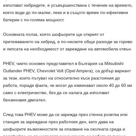
използват хибридите, е усъвършенствана с течение на времето,
което води до по-малки, леки и в същото време по-ефективни
батерии с по-голяма мощност.
Основната полза, която шофьорите ще открият от
притежаването на хибрид, е по-ниските общи разходи за гориво
и липсата на необходимост от зареждане на автомобила отвън.
PHEV, чиито основен представител в България са Mitsubishi
Outlander PHEV, Chevrolet Volt (Opel Ampera), са добър вариант
за тези, които пътуват на относително къси разстояния до
работа, поради факта, че могат да изминават около 40 до 60 км
само с електричество, без да се налага да използват
бензиновия двигател.
След това PHEV може да се зарежда през стенна розетка или
станция за зареждане през работния ден, като дава на
шофьорите възможностите за опазване на околната среда и