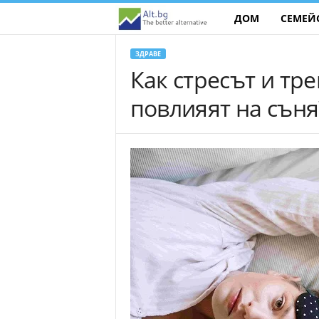
ДОМ
СЕМЕЙ
A
l
ЗДРАВЕ
Как стресът и тр
t
повлияят на съня
.
b
g