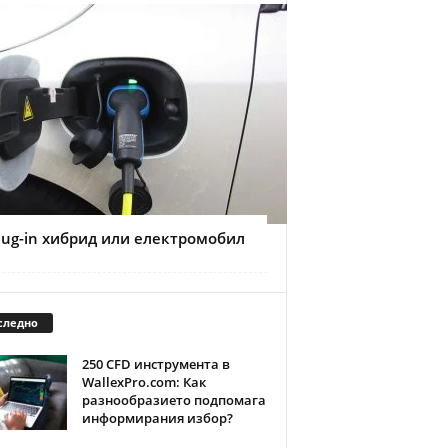
lug-in хибрид или електромобил
следно
250 CFD инструмента в
WallexPro.com: Как
разнообразието подпомага
информирания избор?