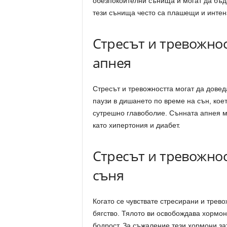
обезпокоителни сънища и могат да бъда
тези сънища често са плашещи и интенз
Стресът и тревожнос
апнея
Стресът и тревожността могат да довед
паузи в дишането по време на сън, кое
сутрешно главоболие. Сънната апнея м
като хипертония и диабет.
Стресът и тревожнос
съня
Когато се чувствате стресирани и трев
бягство. Тялото ви освобождава хормони
бодрост. За съжаление тези хормони за