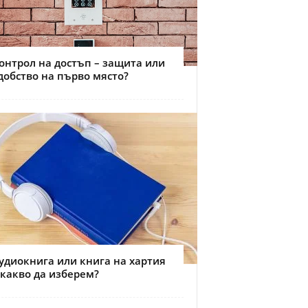
онтрол на достъп – защита или
добство на първо място?
удиокнига или книга на хартия
 какво да изберем?