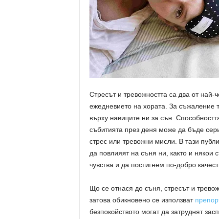
Стресът и тревожността са два от най-
ежедневието на хората. За съжаление 
върху навиците ни за сън. Способностт
събитията през деня може да бъде сери
стрес или тревожни мисли. В тази публ
да повлияят на съня ни, както и някои 
чувства и да постигнем по-добро качест
Що се отнася до съня, стресът и тревож
затова обикновено се използват
препор
безпокойството могат да затруднят засп