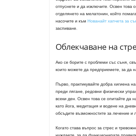
отпуснете и да изключите. Освен това 
отделянето на мелатонин, който помага
насочите и към
Нованайт хапчета за съ
заспиване.
Облекчаване на стре
Ако се борите с проблеми със съня, свъ
които можете да предприемете, за да 
Първо, практикувайте добра хигиена на
преди лягане, редовни физически упра
всеки ден. Освен това се опитайте да н
като йога, медитация и водене на дневн
обсъдите възможностите за лечение и л
Когато става въпрос за стрес и тревожно
нуждаете, за да функционирате правил