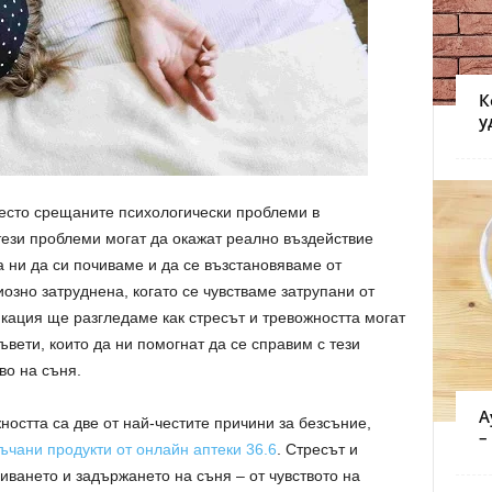
К
у
често срещаните психологически проблеми в
тези проблеми могат да окажат реално въздействие
а ни да си почиваме и да се възстановяваме от
озно затруднена, когато се чувстваме затрупани от
икация ще разгледаме как стресът и тревожността могат
съвети, които да ни помогнат да се справим с тези
во на съня.
А
ността са две от най-честите причини за безсъние,
–
ъчани продукти от онлайн аптеки 36.6
. Стресът и
иването и задържането на съня – от чувството на