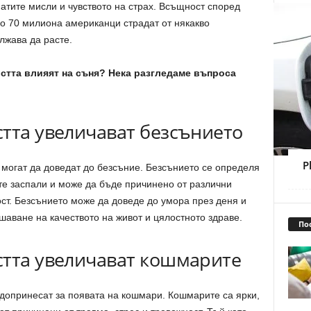
атите мисли и чувството на страх. Всъщност според
о 70 милиона американци страдат от някакво
лжава да расте.
остта влияят на съня? Нека разгледаме въпроса
стта увеличават безсънието
P
 могат да доведат до безсъние. Безсънието се определя
ете заспали и може да бъде причинено от различни
ст. Безсънието може да доведе до умора през деня и
шаване на качеството на живот и цялостното здраве.
По
стта увеличават кошмарите
 допринесат за появата на кошмари. Кошмарите са ярки,