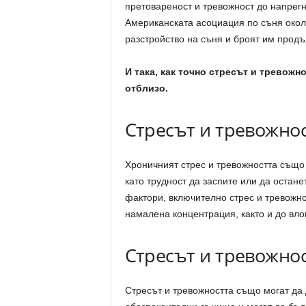
претовареност и тревожност до напрегн
Американската асоциация по съня окол
разстройство на съня и броят им продъ
И така, как точно стресът и тревожн
отблизо.
Стресът и тревожно
Хроничният стрес и тревожността също
като трудност да заспите или да остан
фактори, включително стрес и тревожно
намалена концентрация, както и до вло
Стресът и тревожно
Стресът и тревожността също могат да