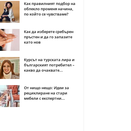
Как правилният подбор на
облекло променя начина,
по който се чувстваме?
Как да изберете сребърен
пръстен и да го запазите
като нов
Курсът на турската лира и
българският потребител –
какво да очаквате...
От нищо нещо: Идеи за
рециклиране на стари
мебели с експертни...