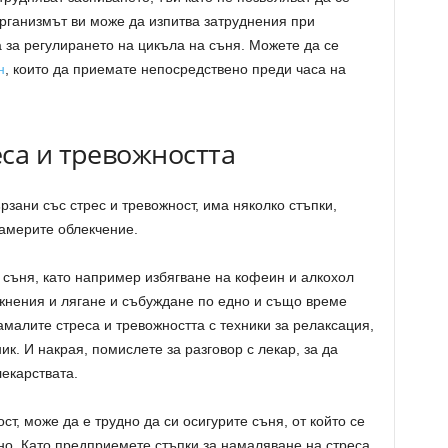
организмът ви може да изпитва затруднения при
 за регулирането на цикъла на съня. Можете да се
н
, които да приемате непосредствено преди часа на
са и тревожността
рзани със стрес и тревожност, има няколко стъпки,
намерите облекчение.
 съня, като например избягване на кофеин и алкохол
жнения и лягане и събуждане по едно и също време
амалите стреса и тревожността с техники за релаксация,
ик. И накрая, помислете за разговор с лекар, за да
екарствата.
ст, може да е трудно да си осигурите съня, от който се
но. Като предприемете стъпки за намаляване на стреса