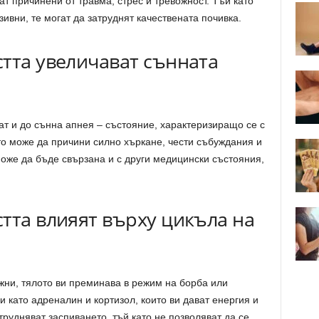
т причинени от травма, стрес и тревожност. Тъй като
ивни, те могат да затруднят качествената почивка.
тта увеличават сънната
ат и до сънна апнея – състояние, характеризиращо се с
то може да причини силно хъркане, чести събуждания и
оже да бъде свързана и с други медицински състояния,
тта влияят върху цикъла на
ожни, тялото ви преминава в режим на борба или
 като адреналин и кортизол, които ви дават енергия и
трудняват заспиването, тъй като не позволяват да се