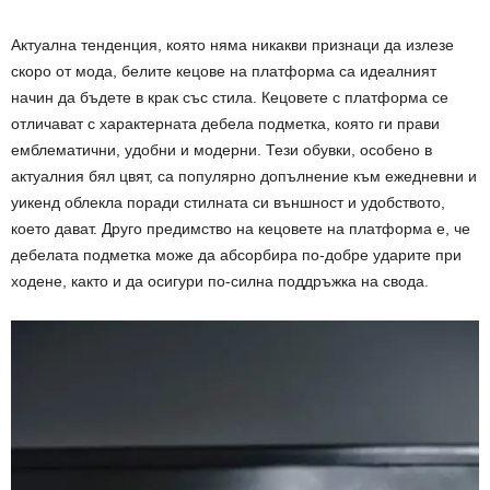
Актуална тенденция, която няма никакви признаци да излезе
скоро от мода, белите кецове на платформа са идеалният
начин да бъдете в крак със стила. Кецовете с платформа се
отличават с характерната дебела подметка, която ги прави
емблематични, удобни и модерни. Тези обувки, особено в
актуалния бял цвят, са популярно допълнение към ежедневни и
уикенд облекла поради стилната си външност и удобството,
което дават. Друго предимство на кецовете на платформа е, че
дебелата подметка може да абсорбира по-добре ударите при
ходене, както и да осигури по-силна поддръжка на свода.