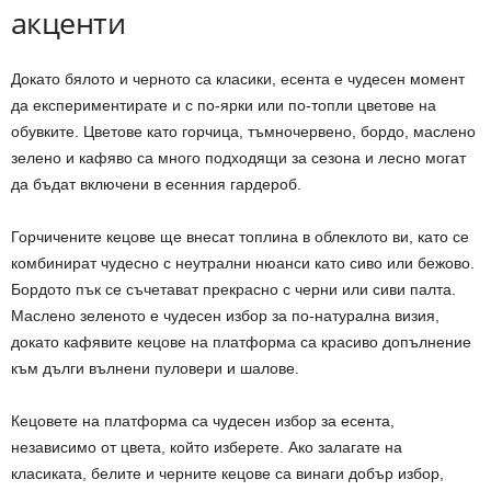
акценти
Докато бялото и черното са класики, есента е чудесен момент
да експериментирате и с по-ярки или по-топли цветове на
обувките. Цветове като горчица, тъмночервено, бордо, маслено
зелено и кафяво са много подходящи за сезона и лесно могат
да бъдат включени в есенния гардероб.
Горчичените кецове ще внесат топлина в облеклото ви, като се
комбинират чудесно с неутрални нюанси като сиво или бежово.
Бордото пък се съчетават прекрасно с черни или сиви палта.
Маслено зеленото е чудесен избор за по-натурална визия,
докато кафявите кецове на платформа са красиво допълнение
към дълги вълнени пуловери и шалове.
Кецовете на платформа са чудесен избор за есента,
независимо от цвета, който изберете. Ако залагате на
класиката, белите и черните кецове са винаги добър избор,