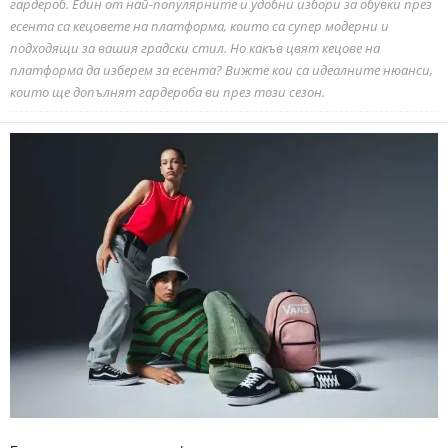
гардероб. Един от най-популярните и удобни избори за обувки през
есента са кецовете на платформа, които са супер модерни и
подходящи за вашия градски стил. Но какъв цвят кецове на
платформа да изберем за есента? Вижте кои са идеалните нюанси,
които ще допълнят гардероба ви през този сезон.