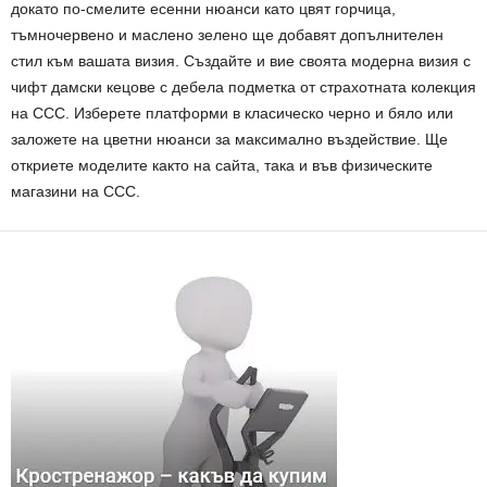
докато по-смелите есенни нюанси като цвят горчица,
тъмночервено и маслено зелено ще добавят допълнителен
стил към вашата визия. Създайте и вие своята модерна визия с
чифт дамски кецове с дебела подметка от страхотната колекция
на CCC. Изберете платформи в класическо черно и бяло или
заложете на цветни нюанси за максимално въздействие. Ще
откриете моделите както на сайта, така и във физическите
магазини на CCC.