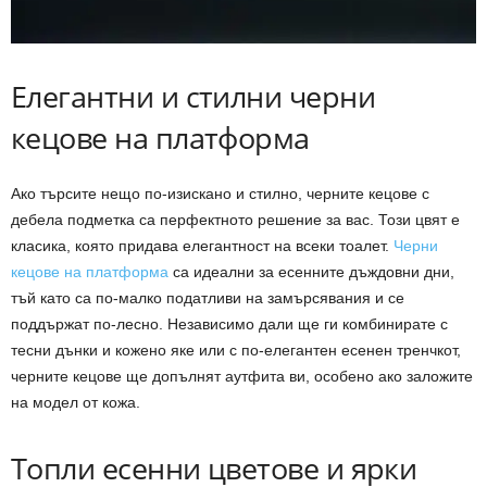
Елегантни и стилни черни
кецове на платформа
Ако търсите нещо по-изискано и стилно, черните кецове с
дебела подметка са перфектното решение за вас. Този цвят е
класика, която придава елегантност на всеки тоалет.
Черни
кецове на платформа
са идеални за есенните дъждовни дни,
тъй като са по-малко податливи на замърсявания и се
поддържат по-лесно. Независимо дали ще ги комбинирате с
тесни дънки и кожено яке или с по-елегантен есенен тренчкот,
черните кецове ще допълнят аутфита ви, особено ако заложите
на модел от кожа.
Топли есенни цветове и ярки