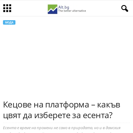
МОДА
Кецове на платформа – какъв
цвят да изберете за есента?
Есента е време на промени не само в природата, но и в дамския