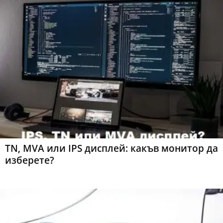
TN, MVA или IPS дисплей: какъв монитор да
изберете?