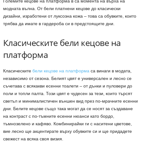
Големите кецове на платформа в са момента на върха на
модната вълна. От бели платнени кецове до класически
дизайни, изработени от луксозна кожа – това са обувките, които
трябва да имате в гардероба си в предстоящите дни.
Класическите бели кецове на
платформа
Класическите
бели кецове на платформа
са винаги в модата,
независимо от сезона. Белият цвят е универсален и лесно се
съчетава с всякакви есенни тоалети – от дънки и пуловери до
поли и топли палта. Този цвят е чудесен за тези, които търсят
светъл и минималистичен външен вид през по-мрачните есенни
дни. Белите кецове също така могат да се носят за създаване
на контраст с по-тъмните есенни нюанси като бордо,
тъмнозелено и кафяво. Комбинирайки ги с наситени цветове,
вие лесно ще акцентирате върху обувките си и ще придадете
свежест на всяка своя визия.