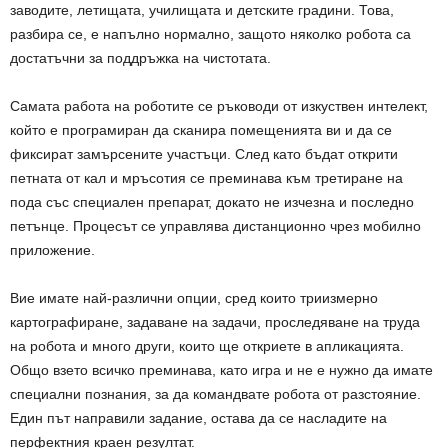
заводите, летищата, училищата и детските градини. Това,
разбира се, е напълно нормално, защото няколко робота са
достатъчни за поддръжка на чистотата.
Самата работа на роботите се ръководи от изкуствен интелект,
който е програмиран да сканира помещенията ви и да се
фиксират замърсените участъци. След като бъдат открити
петната от кал и мръсотия се преминава към третиране на
пода със специален препарат, докато не изчезна и последно
петънце. Процесът се управлява дистанционно чрез мобилно
приложение.
Вие имате най-различни опции, сред които триизмерно
картографиране, задаване на задачи, проследяване на труда
на робота и много други, които ще откриете в апликацията.
Общо взето всичко преминава, като игра и не е нужно да имате
специални познания, за да командвате робота от разстояние.
Един път направили задание, остава да се насладите на
перфектния краен резултат.