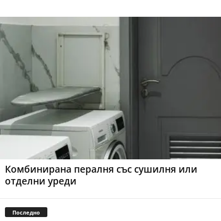
Комбинирана пералня със сушилня или
отделни уреди
Последно