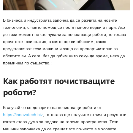
В бизнеса и индустрията започна да се разчита на новите
технологии, с чиято помощ се пестят много нерви и пари. Ако
до този момент не сте чували за почистващи роботи, то тогава
прочетете тази статия, в която ще ви обясним, какво
представляват тези машини и защо са препоръчителни за
обектите ви. А сега, без да губим нито секунда време, нека да
преминем по същество.;
Как работят почистващите
роботи?
В случай че се доверите на почистващи роботи от
https://innovatech.biz
, то тогава ще получите отлични резултати,
когато става дума за подове на големи пространства. Тези
машини започнаха да се срещат все по-често в моловете,