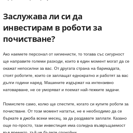
Заслужава ли си да
инвестирам в роботи за
почистване?
Ако наемете персонал от хигиенисти, то тогава със сигурност
ще направите големи разходи, които в един момент могат да се
окажат непосилни за вас. От другата страна на барикадата,
стоят роботите, които се заплащат еднократно и работят за вас
дълги години наред. Машините издържат на интензивно
натоварване, не се уморяват и поемат най-тежките задачи.
Помислете само, колко ще спестите, когато си купите роботи за
почистване. От този момент нататък, не е необходимо да се
бъркате в джоба всеки месец, за да раздавате заплати. Казано
още по-просто, тази инвестиция има солидна възвръщаемост
във времето, тъй че бъдете спокойни.