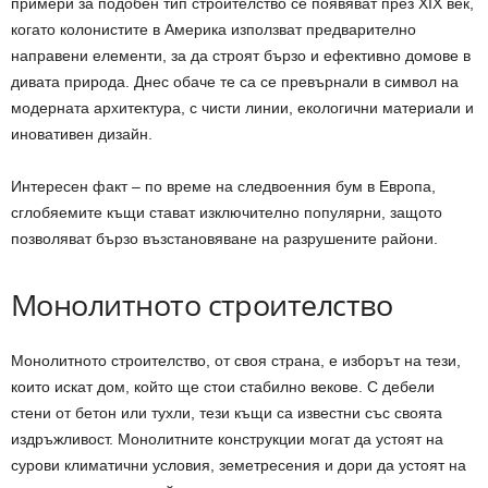
примери за подобен тип строителство се появяват през XIX век,
когато колонистите в Америка използват предварително
направени елементи, за да строят бързо и ефективно домове в
дивата природа. Днес обаче те са се превърнали в символ на
модерната архитектура, с чисти линии, екологични материали и
иновативен дизайн.
Интересен факт – по време на следвоенния бум в Европа,
сглобяемите къщи стават изключително популярни, защото
позволяват бързо възстановяване на разрушените райони.
Монолитното строителство
Монолитното строителство, от своя страна, е изборът на тези,
които искат дом, който ще стои стабилно векове. С дебели
стени от бетон или тухли, тези къщи са известни със своята
издръжливост. Монолитните конструкции могат да устоят на
сурови климатични условия, земетресения и дори да устоят на