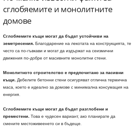
сглобяемите и монолитните
домове
Сглобяемите къщи могат да бъдат устойчиви на
земетресения.
Благодарение на лекотата на конструкцията, те
често са по-гъвкави и могат да издържат на сеизмични
движения по-добре от масивните монолитни стени.
Монолитното строителство е предпочитано за пасивни
къщи.
Дебелите бетонни стени осигуряват отлична термична
маса, което е идеално за домове с минимална консумация на
енергия.
Сглобяемите къщи могат да бъдат разглобени и
преместени.
Това е чудесен вариант, ако планирате да
смените местоживеенето си в бъдеще.