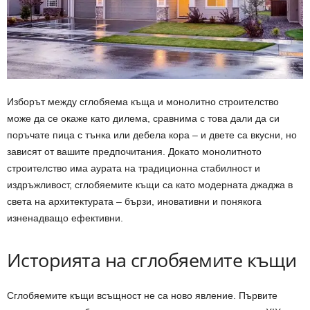
Изборът между сглобяема къща и монолитно строителство
може да се окаже като дилема, сравнима с това дали да си
поръчате пица с тънка или дебела кора – и двете са вкусни, но
зависят от вашите предпочитания. Докато монолитното
строителство има аурата на традиционна стабилност и
издръжливост, сглобяемите къщи са като модерната джаджа в
света на архитектурата – бързи, иновативни и понякога
изненадващо ефективни.
Историята на сглобяемите къщи
Сглобяемите къщи всъщност не са ново явление. Първите