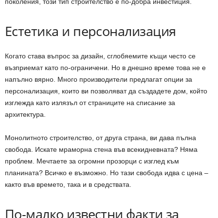
поколения, този тип строителство е по-добра инвестиция.
Естетика и персонализация
Когато става въпрос за дизайн, сглобяемите къщи често се
възприемат като по-ограничени. Но в днешно време това не е
напълно вярно. Много производители предлагат опции за
персонализация, които ви позволяват да създадете дом, който
изглежда като излязъл от страниците на списание за
архитектура.
Монолитното строителство, от друга страна, ви дава пълна
свобода. Искате мраморна стена във всекидневната? Няма
проблем. Мечтаете за огромни прозорци с изглед към
планината? Всичко е възможно. Но тази свобода идва с цена –
както във времето, така и в средствата.
По-малко известни факти за