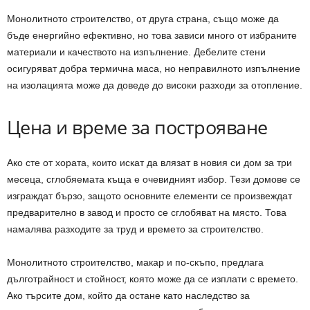
Монолитното строителство, от друга страна, също може да
бъде енергийно ефективно, но това зависи много от избраните
материали и качеството на изпълнение. Дебелите стени
осигуряват добра термична маса, но неправилното изпълнение
на изолацията може да доведе до високи разходи за отопление.
Цена и време за построяване
Ако сте от хората, които искат да влязат в новия си дом за три
месеца, сглобяемата къща е очевидният избор. Тези домове се
изграждат бързо, защото основните елементи се произвеждат
предварително в завод и просто се сглобяват на място. Това
намалява разходите за труд и времето за строителство.
Монолитното строителство, макар и по-скъпо, предлага
дълготрайност и стойност, която може да се изплати с времето.
Ако търсите дом, който да остане като наследство за