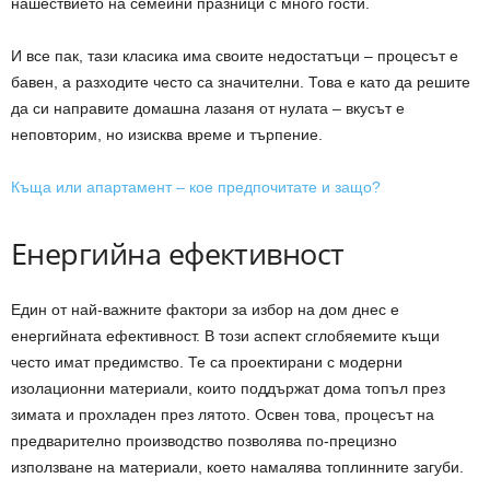
нашествието на семейни празници с много гости.
И все пак, тази класика има своите недостатъци – процесът е
бавен, а разходите често са значителни. Това е като да решите
да си направите домашна лазаня от нулата – вкусът е
неповторим, но изисква време и търпение.
Къща или апартамент – кое предпочитате и защо?
Енергийна ефективност
Един от най-важните фактори за избор на дом днес е
енергийната ефективност. В този аспект сглобяемите къщи
често имат предимство. Те са проектирани с модерни
изолационни материали, които поддържат дома топъл през
зимата и прохладен през лятото. Освен това, процесът на
предварително производство позволява по-прецизно
използване на материали, което намалява топлинните загуби.